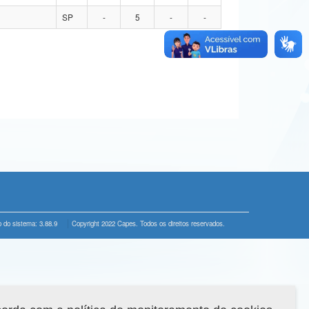
SP
-
5
-
-
 do sistema: 3.88.9
Copyright 2022 Capes. Todos os direitos reservados.