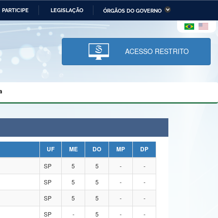
PARTICIPE
LEGISLAÇÃO
ÓRGÃOS DO GOVERNO
stério da Economia
Ministério da Infraestrutura
stério de Minas e Energia
Ministério da Ciência,
Tecnologia, Inovações e
ACESSO RESTRITO
Comunicações
tério da Mulher, da Família
Secretaria-Geral
s Direitos Humanos
a
lto
UF
ME
DO
MP
DP
SP
5
5
-
-
SP
5
5
-
-
SP
5
5
-
-
SP
-
5
-
-