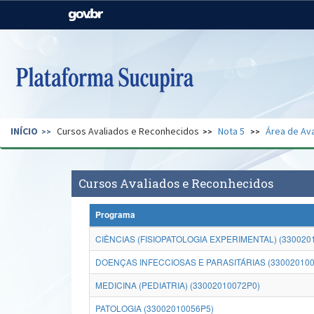
Casa Civil
Ministério da Justiça e
Segurança Pública
Ministério da Agricultura,
Ministério da Educação
Pecuária e Abastecimento
Ministério do Meio Ambiente
Ministério do Turismo
INÍCIO
Cursos Avaliados e Reconhecidos
Nota 5
Área de Ava
Secretaria de Governo
Gabinete de Segurança
Institucional
Cursos Avaliados e Reconhecidos
Programa
CIÊNCIAS (FISIOPATOLOGIA EXPERIMENTAL) (330020
DOENÇAS INFECCIOSAS E PARASITÁRIAS (330020100
MEDICINA (PEDIATRIA) (33002010072P0)
PATOLOGIA (33002010056P5)