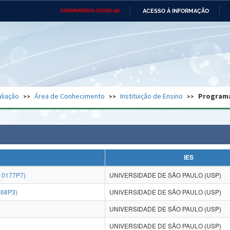
ACESSO À INFORMAÇÃO
CORONAVÍRUS (COVID-19)
Ministério da Defesa
Ministério das Relações
Mini
Exteriores
IR
PARA
O
CONTEÚDO
Ministério da Cidadania
Ministério da Saúde
Mini
Ministério do Desenvolvimento
Controladoria-Geral da União
Minis
Regional
e do
liação
Área de Conhecimento
Instituição de Ensino
Program
Advocacia-Geral da União
Banco Central do Brasil
Plana
IES
10177P7)
UNIVERSIDADE DE SÃO PAULO (USP)
68P3)
UNIVERSIDADE DE SÃO PAULO (USP)
UNIVERSIDADE DE SÃO PAULO (USP)
UNIVERSIDADE DE SÃO PAULO (USP)