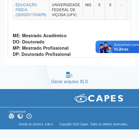
EDUCAÇÃO
UNIVERSIDADE
MG
5
5
-
-
Ministério da Ciência, Tecnologia, Inovações e Comunicações
FÍSICA
FEDERAL DE
(32002017034P9)
VIÇOSA (UFV)
Ministério do Meio Ambiente
Ministério do Turismo
ME: Mestrado Acadêmico
DO: Doutorado
Ministério do Desenvolvimento Regional
MP: Mestrado Profissional
DP: Doutorado Profissional
Controladoria-Geral da União
Ministério da Mulher, da Família e dos Direitos Humanos
Gerar arquivo XLS
Secretaria-Geral
Secretaria de Governo
Gabinete de Segurança Institucional
Compatibilidade
Advocacia-Geral da União
Versão do sistema: 3.88.9
Copyright 2022 Capes. Todos os direitos reservados.
Banco Central do Brasil