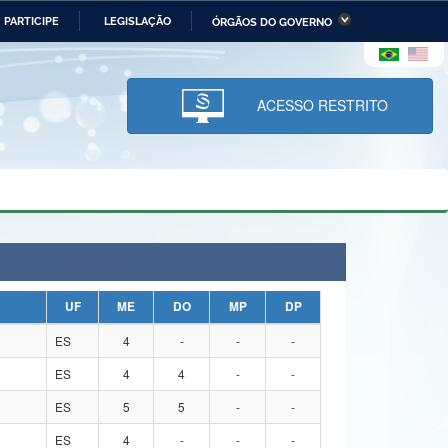
PARTICIPE
LEGISLAÇÃO
ÓRGÃOS DO GOVERNO
stério da Economia
Ministério da Infraestrutura
stério de Minas e Energia
Ministério da Ciência,
Tecnologia, Inovações e
ACESSO RESTRITO
Comunicações
tério da Mulher, da Família
Secretaria-Geral
s Direitos Humanos
lto
UF
ME
DO
MP
DP
ES
4
-
-
-
ES
4
4
-
-
ES
5
5
-
-
ES
4
-
-
-