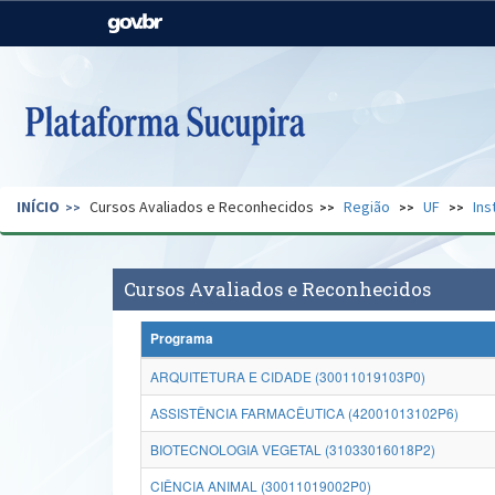
Casa Civil
Ministério da Justiça e
Segurança Pública
Ministério da Agricultura,
Ministério da Educação
Pecuária e Abastecimento
Ministério do Meio Ambiente
Ministério do Turismo
INÍCIO
Cursos Avaliados e Reconhecidos
Região
UF
Ins
Secretaria de Governo
Gabinete de Segurança
Institucional
Cursos Avaliados e Reconhecidos
Programa
ARQUITETURA E CIDADE (30011019103P0)
ASSISTÊNCIA FARMACÊUTICA (42001013102P6)
BIOTECNOLOGIA VEGETAL (31033016018P2)
CIÊNCIA ANIMAL (30011019002P0)