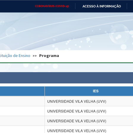
ACESSO À INFORMAÇÃO
CORONAVÍRUS (COVID-19)
Ministério da Defesa
Ministério das Relações
Mini
Exteriores
IR
PARA
O
CONTEÚDO
Ministério da Cidadania
Ministério da Saúde
Mini
Ministério do Desenvolvimento
Controladoria-Geral da União
Minis
Regional
e do
tituição de Ensino
Programa
Advocacia-Geral da União
Banco Central do Brasil
Plana
IES
UNIVERSIDADE VILA VELHA (UVV)
UNIVERSIDADE VILA VELHA (UVV)
UNIVERSIDADE VILA VELHA (UVV)
UNIVERSIDADE VILA VELHA (UVV)