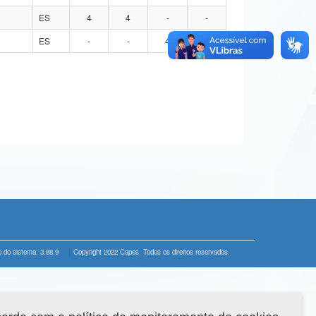
ES
4
4
-
-
ES
-
-
4
-
 do sistema: 3.88.9
Copyright 2022 Capes. Todos os direitos reservados.