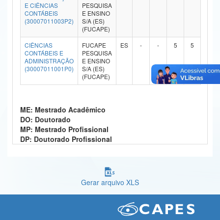
E CIÊNCIAS
PESQUISA
Ministério da Ciência, Tecnologia, Inovações e Comunicações
CONTÁBEIS
E ENSINO
(30007011003P2)
S/A (ES)
(FUCAPE)
Ministério do Meio Ambiente
CIÊNCIAS
FUCAPE
ES
-
-
5
5
Ministério do Turismo
CONTÁBEIS E
PESQUISA
ADMINISTRAÇÃO
E ENSINO
(30007011001P0)
S/A (ES)
Ministério do Desenvolvimento Regional
(FUCAPE)
Controladoria-Geral da União
ME: Mestrado Acadêmico
Ministério da Mulher, da Família e dos Direitos Humanos
DO: Doutorado
MP: Mestrado Profissional
Secretaria-Geral
DP: Doutorado Profissional
Secretaria de Governo
Gabinete de Segurança Institucional
Gerar arquivo XLS
Advocacia-Geral da União
Banco Central do Brasil