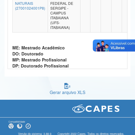
NATURAIS
FEDERAL DE
Ministério da Ciência, Tecnologia, Inovações e Comunicações
(27001024001P8)
SERGIPE -
CAMPUS
ITABAIANA
Ministério do Meio Ambiente
(UFS-
ITABAIANA)
Ministério do Turismo
Ministério do Desenvolvimento Regional
ME: Mestrado Acadêmico
DO: Doutorado
Controladoria-Geral da União
MP: Mestrado Profissional
DP: Doutorado Profissional
Ministério da Mulher, da Família e dos Direitos Humanos
Secretaria-Geral
Gerar arquivo XLS
Secretaria de Governo
Gabinete de Segurança Institucional
Advocacia-Geral da União
Compatibilidade
Banco Central do Brasil
Versão do sistema: 3.88.9
Copyright 2022 Capes. Todos os direitos reservados.