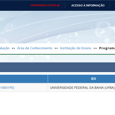
ACESSO À INFORMAÇÃO
CORONAVÍRUS (COVID-19)
Ministério da Defesa
Ministério das Relações
Mini
Exteriores
IR
PARA
O
CONTEÚDO
Ministério da Cidadania
Ministério da Saúde
Mini
Ministério do Desenvolvimento
Controladoria-Geral da União
Minis
Regional
e do
liação
Área de Conhecimento
Instituição de Ensino
Program
Advocacia-Geral da União
Banco Central do Brasil
Plana
IES
019001P2)
UNIVERSIDADE FEDERAL DA BAHIA (UFBA)