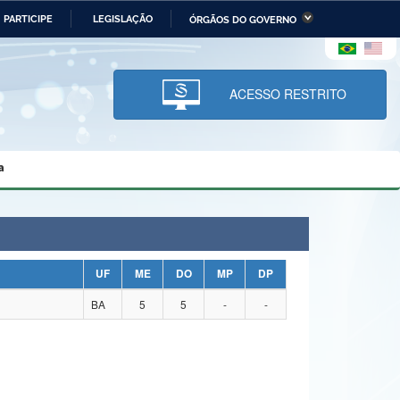
PARTICIPE
LEGISLAÇÃO
ÓRGÃOS DO GOVERNO
stério da Economia
Ministério da Infraestrutura
stério de Minas e Energia
Ministério da Ciência,
Tecnologia, Inovações e
ACESSO RESTRITO
Comunicações
tério da Mulher, da Família
Secretaria-Geral
s Direitos Humanos
a
lto
UF
ME
DO
MP
DP
BA
5
5
-
-