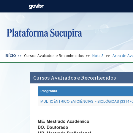
Casa Civil
Ministério da Justiça e
Segurança Pública
Ministério da Agricultura,
Ministério da Educação
Pecuária e Abastecimento
Ministério do Meio Ambiente
Ministério do Turismo
INÍCIO
Cursos Avaliados e Reconhecidos
Nota 5
Área de Ava
Secretaria de Governo
Gabinete de Segurança
Institucional
Cursos Avaliados e Reconhecidos
Programa
MULTICÊNTRICO EM CIÊNCIAS FISIOLÓGICAS (33147
ME: Mestrado Acadêmico
DO: Doutorado