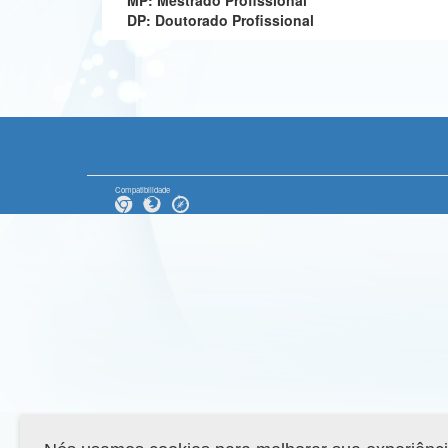
MP: Mestrado Profissional
DP: Doutorado Profissional
Compatibilidade