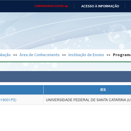
ACESSO À INFORMAÇÃO
CORONAVÍRUS (COVID-19)
Ministério da Defesa
Ministério das Relações
Mini
Exteriores
IR
PARA
O
CONTEÚDO
Ministério da Cidadania
Ministério da Saúde
Mini
Ministério do Desenvolvimento
Controladoria-Geral da União
Minis
Regional
e do
liação
Área de Conhecimento
Instituição de Ensino
Program
Advocacia-Geral da União
Banco Central do Brasil
Plana
IES
019001P2)
UNIVERSIDADE FEDERAL DE SANTA CATARINA (U