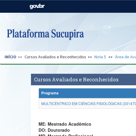
Casa Civil
Ministério da Justiça e
Segurança Pública
Ministério da Agricultura,
Ministério da Educação
Pecuária e Abastecimento
Ministério do Meio Ambiente
Ministério do Turismo
INÍCIO
Cursos Avaliados e Reconhecidos
Nota 5
Área de Ava
Secretaria de Governo
Gabinete de Segurança
Institucional
Cursos Avaliados e Reconhecidos
Programa
MULTICÊNTRICO EM CIÊNCIAS FISIOLÓGICAS (33147
ME: Mestrado Acadêmico
DO: Doutorado