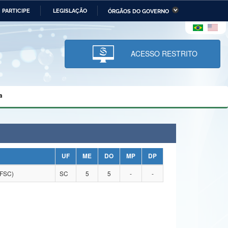
PARTICIPE
LEGISLAÇÃO
ÓRGÃOS DO GOVERNO
stério da Economia
Ministério da Infraestrutura
stério de Minas e Energia
Ministério da Ciência,
Tecnologia, Inovações e
ACESSO RESTRITO
Comunicações
tério da Mulher, da Família
Secretaria-Geral
s Direitos Humanos
a
lto
UF
ME
DO
MP
DP
FSC)
SC
5
5
-
-