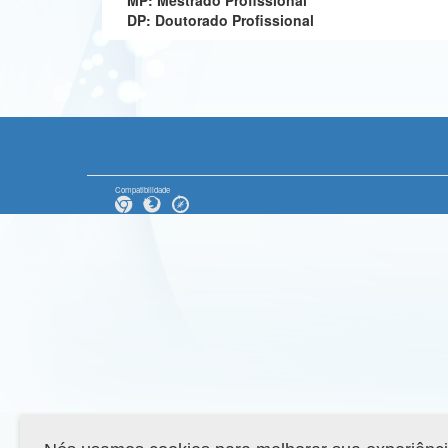
MP: Mestrado Profissional
DP: Doutorado Profissional
Compatibilidade