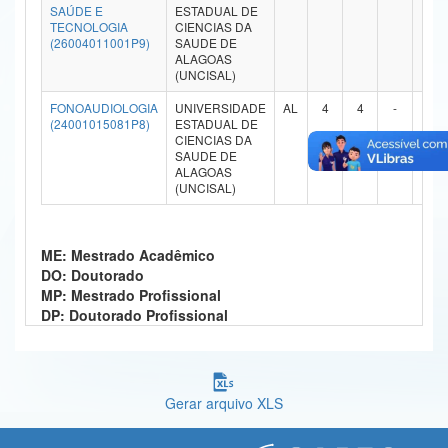
SAÚDE E
ESTADUAL DE
Ministério da Ciência, Tecnologia, Inovações e Comunicações
TECNOLOGIA
CIENCIAS DA
(26004011001P9)
SAUDE DE
ALAGOAS
Ministério do Meio Ambiente
(UNCISAL)
Ministério do Turismo
FONOAUDIOLOGIA
UNIVERSIDADE
AL
4
4
-
-
(24001015081P8)
ESTADUAL DE
CIENCIAS DA
Ministério do Desenvolvimento Regional
SAUDE DE
ALAGOAS
Controladoria-Geral da União
(UNCISAL)
Ministério da Mulher, da Família e dos Direitos Humanos
ME: Mestrado Acadêmico
Secretaria-Geral
DO: Doutorado
MP: Mestrado Profissional
Secretaria de Governo
DP: Doutorado Profissional
Gabinete de Segurança Institucional
Advocacia-Geral da União
Gerar arquivo XLS
Banco Central do Brasil