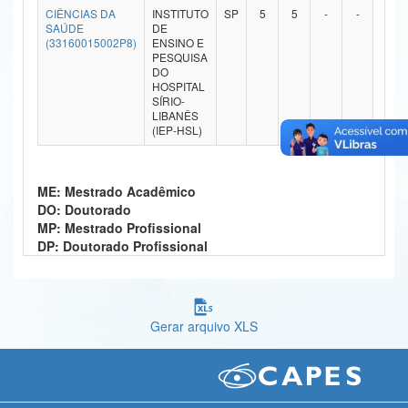
CIÊNCIAS DA
INSTITUTO
SP
5
5
-
-
Ministério da Ciência, Tecnologia, Inovações e Comunicações
SAÚDE
DE
(33160015002P8)
ENSINO E
PESQUISA
Ministério do Meio Ambiente
DO
HOSPITAL
Ministério do Turismo
SÍRIO-
LIBANÊS
(IEP-HSL)
Ministério do Desenvolvimento Regional
Controladoria-Geral da União
ME: Mestrado Acadêmico
Ministério da Mulher, da Família e dos Direitos Humanos
DO: Doutorado
MP: Mestrado Profissional
Secretaria-Geral
DP: Doutorado Profissional
Secretaria de Governo
Gabinete de Segurança Institucional
Gerar arquivo XLS
Advocacia-Geral da União
Banco Central do Brasil