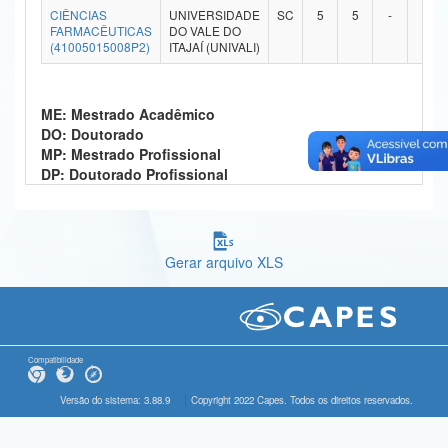
CIÊNCIAS
UNIVERSIDADE
SC
5
5
-
-
Ministério da Ciência, Tecnologia, Inovações e Comunicações
FARMACÊUTICAS
DO VALE DO
(41005015008P2)
ITAJAÍ (UNIVALI)
Ministério do Meio Ambiente
Ministério do Turismo
ME: Mestrado Acadêmico
DO: Doutorado
Ministério do Desenvolvimento Regional
MP: Mestrado Profissional
DP: Doutorado Profissional
Controladoria-Geral da União
Ministério da Mulher, da Família e dos Direitos Humanos
Gerar arquivo XLS
Secretaria-Geral
Secretaria de Governo
Gabinete de Segurança Institucional
Compatibilidade
Advocacia-Geral da União
Versão do sistema: 3.88.9
Copyright 2022 Capes. Todos os direitos reservados.
Banco Central do Brasil