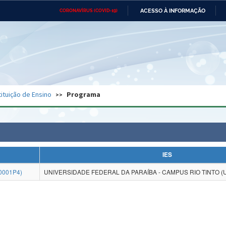
ACESSO À INFORMAÇÃO
CORONAVÍRUS (COVID-19)
Ministério da Defesa
Ministério das Relações
Mini
Exteriores
IR
PARA
O
CONTEÚDO
Ministério da Cidadania
Ministério da Saúde
Mini
Ministério do Desenvolvimento
Controladoria-Geral da União
Minis
Regional
e do
tituição de Ensino
Programa
Advocacia-Geral da União
Banco Central do Brasil
Plana
IES
0001P4)
UNIVERSIDADE FEDERAL DA PARAÍBA - CAMPUS RIO TINTO (U