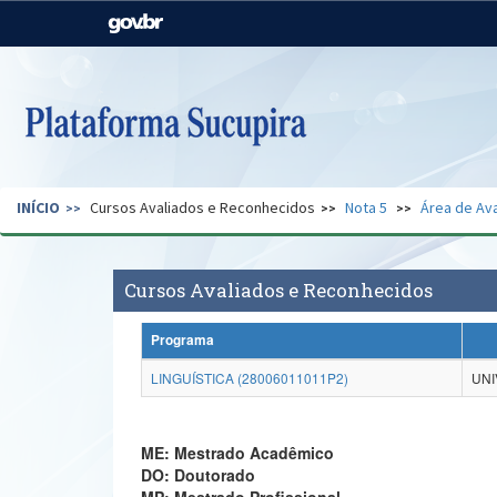
Casa Civil
Ministério da Justiça e
Segurança Pública
Ministério da Agricultura,
Ministério da Educação
Pecuária e Abastecimento
Ministério do Meio Ambiente
Ministério do Turismo
INÍCIO
Cursos Avaliados e Reconhecidos
Nota 5
Área de Ava
Secretaria de Governo
Gabinete de Segurança
Institucional
Cursos Avaliados e Reconhecidos
Programa
LINGUÍSTICA (28006011011P2)
UNI
ME: Mestrado Acadêmico
DO: Doutorado