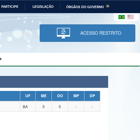
PARTICIPE
LEGISLAÇÃO
ÓRGÃOS DO GOVERNO
stério da Economia
Ministério da Infraestrutura
stério de Minas e Energia
Ministério da Ciência,
Tecnologia, Inovações e
ACESSO RESTRITO
Comunicações
tério da Mulher, da Família
Secretaria-Geral
s Direitos Humanos
a
lto
UF
ME
DO
MP
DP
BA
5
5
-
-