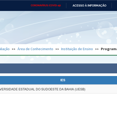
ACESSO À INFORMAÇÃO
CORONAVÍRUS (COVID-19)
Ministério da Defesa
Ministério das Relações
Mini
Exteriores
IR
PARA
O
CONTEÚDO
Ministério da Cidadania
Ministério da Saúde
Mini
Ministério do Desenvolvimento
Controladoria-Geral da União
Minis
Regional
e do
liação
Área de Conhecimento
Instituição de Ensino
Program
Advocacia-Geral da União
Banco Central do Brasil
Plana
IES
VERSIDADE ESTADUAL DO SUDOESTE DA BAHIA (UESB)