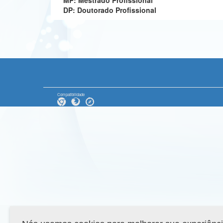
MP: Mestrado Profissional
DP: Doutorado Profissional
Compatibilidade