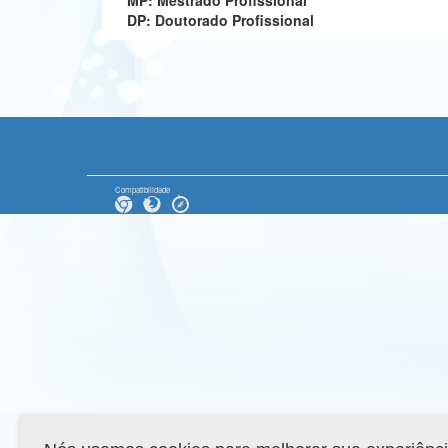
MP: Mestrado Profissional
DP: Doutorado Profissional
Compatibilidade