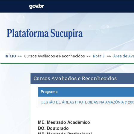
Casa Civil
Ministério da Justiça e
Segurança Pública
Ministério da Agricultura,
Ministério da Educação
Pecuária e Abastecimento
Ministério do Meio Ambiente
Ministério do Turismo
INÍCIO
Cursos Avaliados e Reconhecidos
Nota 3
Área de Ava
Secretaria de Governo
Gabinete de Segurança
Institucional
Cursos Avaliados e Reconhecidos
Programa
GESTÃO DE ÁREAS PROTEGIDAS NA AMAZÔNIA (1200
ME: Mestrado Acadêmico
DO: Doutorado