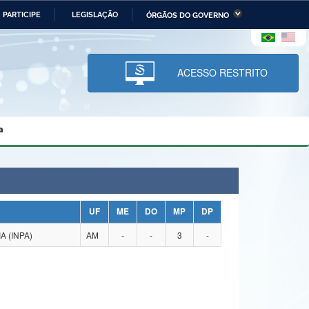
PARTICIPE
LEGISLAÇÃO
ÓRGÃOS DO GOVERNO
stério da Economia
Ministério da Infraestrutura
stério de Minas e Energia
Ministério da Ciência,
Tecnologia, Inovações e
ACESSO RESTRITO
Comunicações
tério da Mulher, da Família
Secretaria-Geral
s Direitos Humanos
a
lto
UF
ME
DO
MP
DP
 (INPA)
AM
-
-
3
-