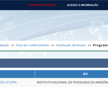
ACESSO À INFORMAÇÃO
CORONAVÍRUS (COVID-19)
Ministério da Defesa
Ministério das Relações
Mini
Exteriores
IR
PARA
O
CONTEÚDO
Ministério da Cidadania
Ministério da Saúde
Mini
Ministério do Desenvolvimento
Controladoria-Geral da União
Minis
Regional
e do
liação
Área de Conhecimento
Instituição de Ensino
Program
Advocacia-Geral da União
Banco Central do Brasil
Plana
IES
2011012P9)
INSTITUTO NACIONAL DE PESQUISAS DA AMAZÔNIA