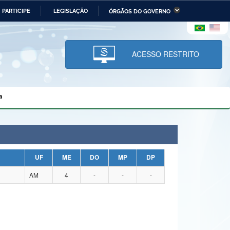
PARTICIPE
LEGISLAÇÃO
ÓRGÃOS DO GOVERNO
stério da Economia
Ministério da Infraestrutura
stério de Minas e Energia
Ministério da Ciência,
Tecnologia, Inovações e
ACESSO RESTRITO
Comunicações
tério da Mulher, da Família
Secretaria-Geral
s Direitos Humanos
a
lto
UF
ME
DO
MP
DP
AM
4
-
-
-