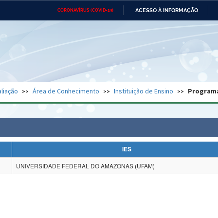
ACESSO À INFORMAÇÃO
CORONAVÍRUS (COVID-19)
Ministério da Defesa
Ministério das Relações
Mini
Exteriores
IR
PARA
O
CONTEÚDO
Ministério da Cidadania
Ministério da Saúde
Mini
Ministério do Desenvolvimento
Controladoria-Geral da União
Minis
Regional
e do
liação
Área de Conhecimento
Instituição de Ensino
Program
Advocacia-Geral da União
Banco Central do Brasil
Plana
IES
UNIVERSIDADE FEDERAL DO AMAZONAS (UFAM)