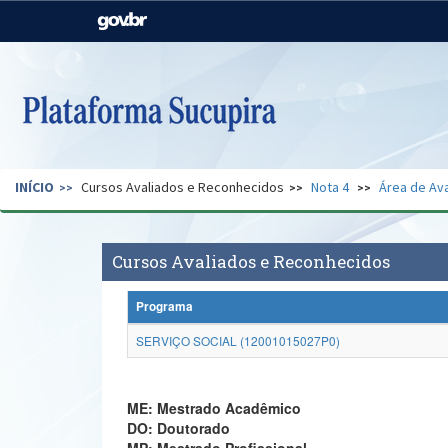
Casa Civil
Ministério da Justiça e
Segurança Pública
Ministério da Agricultura,
Ministério da Educação
Pecuária e Abastecimento
Ministério do Meio Ambiente
Ministério do Turismo
INÍCIO
Cursos Avaliados e Reconhecidos
Nota 4
Área de Ava
Secretaria de Governo
Gabinete de Segurança
Institucional
Cursos Avaliados e Reconhecidos
Programa
SERVIÇO SOCIAL (12001015027P0)
ME: Mestrado Acadêmico
DO: Doutorado