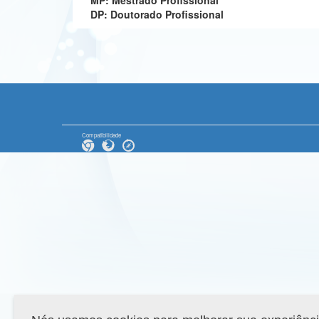
MP: Mestrado Profissional
DP: Doutorado Profissional
Compatibilidade