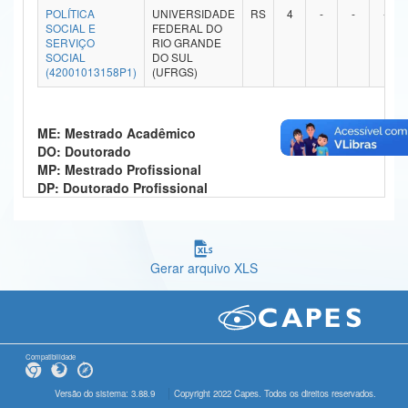
POLÍTICA
UNIVERSIDADE
RS
4
-
-
-
Ministério da Ciência, Tecnologia, Inovações e Comunicações
SOCIAL E
FEDERAL DO
SERVIÇO
RIO GRANDE
SOCIAL
DO SUL
Ministério do Meio Ambiente
(42001013158P1)
(UFRGS)
Ministério do Turismo
ME: Mestrado Acadêmico
Ministério do Desenvolvimento Regional
DO: Doutorado
MP: Mestrado Profissional
Controladoria-Geral da União
DP: Doutorado Profissional
Ministério da Mulher, da Família e dos Direitos Humanos
Secretaria-Geral
Gerar arquivo XLS
Secretaria de Governo
Gabinete de Segurança Institucional
Advocacia-Geral da União
Compatibilidade
Banco Central do Brasil
Versão do sistema: 3.88.9
Copyright 2022 Capes. Todos os direitos reservados.