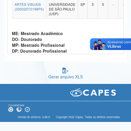
ARTES VISUAIS
UNIVERSIDADE
SP
5
5
-
-
Ministério da Ciência, Tecnologia, Inovações e Comunicações
(33002010198P4)
DE SÃO PAULO
(USP)
Ministério do Meio Ambiente
Ministério do Turismo
ME: Mestrado Acadêmico
DO: Doutorado
Ministério do Desenvolvimento Regional
MP: Mestrado Profissional
DP: Doutorado Profissional
Controladoria-Geral da União
Ministério da Mulher, da Família e dos Direitos Humanos
Gerar arquivo XLS
Secretaria-Geral
Secretaria de Governo
Gabinete de Segurança Institucional
Compatibilidade
Advocacia-Geral da União
Versão do sistema: 3.88.9
Copyright 2022 Capes. Todos os direitos reservados.
Banco Central do Brasil