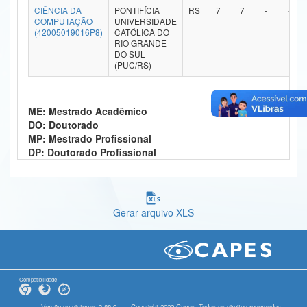
CIÊNCIA DA
PONTIFÍCIA
RS
7
7
-
-
Ministério da Ciência, Tecnologia, Inovações e Comunicações
COMPUTAÇÃO
UNIVERSIDADE
(42005019016P8)
CATÓLICA DO
RIO GRANDE
Ministério do Meio Ambiente
DO SUL
(PUC/RS)
Ministério do Turismo
Ministério do Desenvolvimento Regional
ME: Mestrado Acadêmico
DO: Doutorado
Controladoria-Geral da União
MP: Mestrado Profissional
DP: Doutorado Profissional
Ministério da Mulher, da Família e dos Direitos Humanos
Secretaria-Geral
Secretaria de Governo
Gerar arquivo XLS
Gabinete de Segurança Institucional
Advocacia-Geral da União
Compatibilidade
Banco Central do Brasil