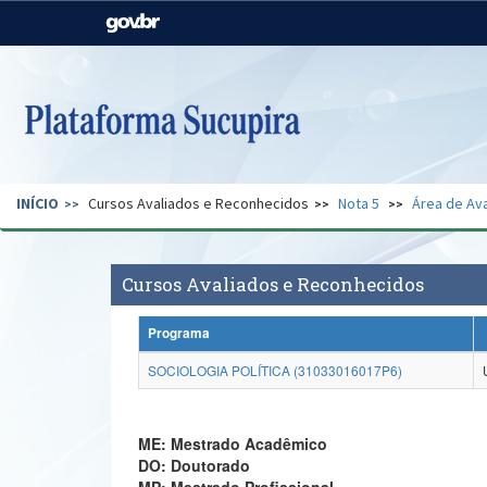
Casa Civil
Ministério da Justiça e
Segurança Pública
Ministério da Agricultura,
Ministério da Educação
Pecuária e Abastecimento
Ministério do Meio Ambiente
Ministério do Turismo
INÍCIO
Cursos Avaliados e Reconhecidos
Nota 5
Área de Ava
Secretaria de Governo
Gabinete de Segurança
Institucional
Cursos Avaliados e Reconhecidos
Programa
SOCIOLOGIA POLÍTICA (31033016017P6)
ME: Mestrado Acadêmico
DO: Doutorado