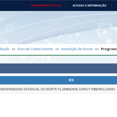
ACESSO À INFORMAÇÃO
CORONAVÍRUS (COVID-19)
Ministério da Defesa
Ministério das Relações
Mini
Exteriores
IR
PARA
O
CONTEÚDO
Ministério da Cidadania
Ministério da Saúde
Mini
Ministério do Desenvolvimento
Controladoria-Geral da União
Minis
Regional
e do
liação
Área de Conhecimento
Instituição de Ensino
Program
Advocacia-Geral da União
Banco Central do Brasil
Plana
IES
UNIVERSIDADE ESTADUAL DO NORTE FLUMINENSE DARCY RIBEIRO (UENF)