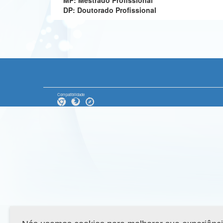
MP: Mestrado Profissional
DP: Doutorado Profissional
Compatibilidade