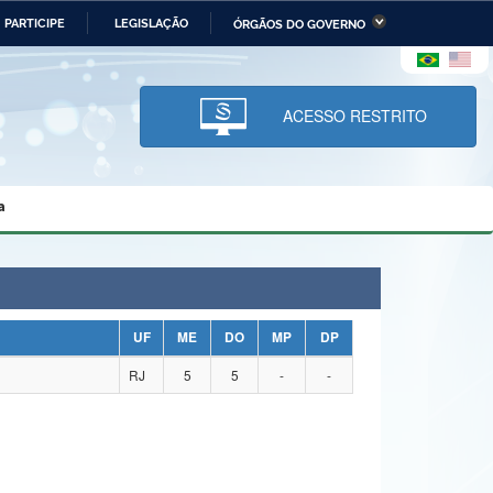
PARTICIPE
LEGISLAÇÃO
ÓRGÃOS DO GOVERNO
stério da Economia
Ministério da Infraestrutura
stério de Minas e Energia
Ministério da Ciência,
Tecnologia, Inovações e
ACESSO RESTRITO
Comunicações
tério da Mulher, da Família
Secretaria-Geral
s Direitos Humanos
a
lto
UF
ME
DO
MP
DP
RJ
5
5
-
-