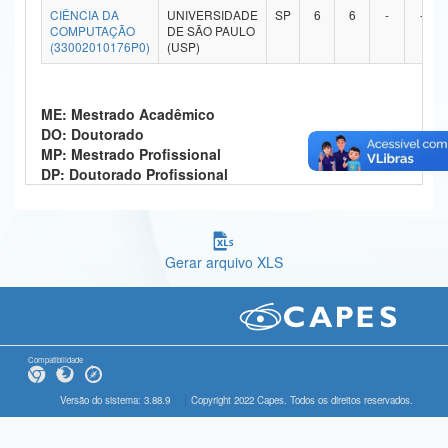
CIÊNCIA DA
UNIVERSIDADE
SP
6
6
-
-
Ministério da Ciência, Tecnologia, Inovações e Comunicações
COMPUTAÇÃO
DE SÃO PAULO
(33002010176P0)
(USP)
Ministério do Meio Ambiente
Ministério do Turismo
ME: Mestrado Acadêmico
DO: Doutorado
Ministério do Desenvolvimento Regional
MP: Mestrado Profissional
DP: Doutorado Profissional
Controladoria-Geral da União
Ministério da Mulher, da Família e dos Direitos Humanos
Gerar arquivo XLS
Secretaria-Geral
Secretaria de Governo
Gabinete de Segurança Institucional
Compatibilidade
Advocacia-Geral da União
Versão do sistema: 3.88.9
Copyright 2022 Capes. Todos os direitos reservados.
Banco Central do Brasil