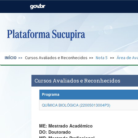
Casa Civil
Ministério da Justiça e
Segurança Pública
Ministério da Agricultura,
Ministério da Educação
Pecuária e Abastecimento
Ministério do Meio Ambiente
Ministério do Turismo
INÍCIO
Cursos Avaliados e Reconhecidos
Nota 5
Área de Ava
Secretaria de Governo
Gabinete de Segurança
Institucional
Cursos Avaliados e Reconhecidos
Programa
QUÍMICA BIOLÓGICA (22005013004P3)
ME: Mestrado Acadêmico
DO: Doutorado