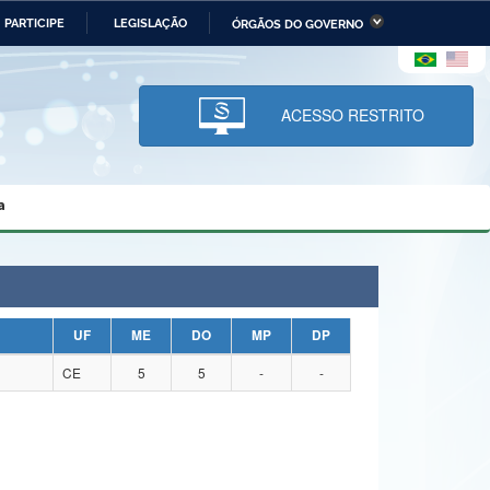
PARTICIPE
LEGISLAÇÃO
ÓRGÃOS DO GOVERNO
stério da Economia
Ministério da Infraestrutura
stério de Minas e Energia
Ministério da Ciência,
Tecnologia, Inovações e
ACESSO RESTRITO
Comunicações
tério da Mulher, da Família
Secretaria-Geral
s Direitos Humanos
a
lto
UF
ME
DO
MP
DP
CE
5
5
-
-