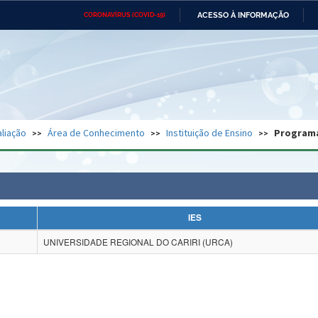
ACESSO À INFORMAÇÃO
CORONAVÍRUS (COVID-19)
Ministério da Defesa
Ministério das Relações
Mini
Exteriores
IR
PARA
O
CONTEÚDO
Ministério da Cidadania
Ministério da Saúde
Mini
Ministério do Desenvolvimento
Controladoria-Geral da União
Minis
Regional
e do
liação
Área de Conhecimento
Instituição de Ensino
Program
Advocacia-Geral da União
Banco Central do Brasil
Plana
IES
UNIVERSIDADE REGIONAL DO CARIRI (URCA)