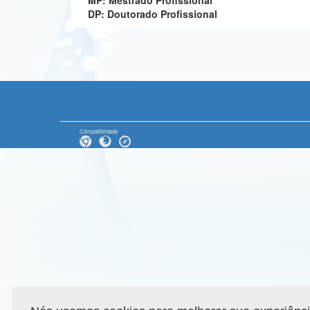
MP: Mestrado Profissional
DP: Doutorado Profissional
Compatibilidade