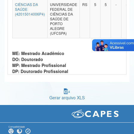
CIÊNCIAS DA
UNIVERSIDADE
RS
5
5
-
-
Ministério da Ciência, Tecnologia, Inovações e Comunicações
SAÚDE
FEDERAL DE
(42015014006P4)
CIÊNCIAS DA
SAÚDE DE
Ministério do Meio Ambiente
PORTO
ALEGRE
Ministério do Turismo
(UFCSPA)
Ministério do Desenvolvimento Regional
ME: Mestrado Acadêmico
Controladoria-Geral da União
DO: Doutorado
MP: Mestrado Profissional
Ministério da Mulher, da Família e dos Direitos Humanos
DP: Doutorado Profissional
Secretaria-Geral
Secretaria de Governo
Gerar arquivo XLS
Gabinete de Segurança Institucional
Advocacia-Geral da União
Banco Central do Brasil
Compatibilidade