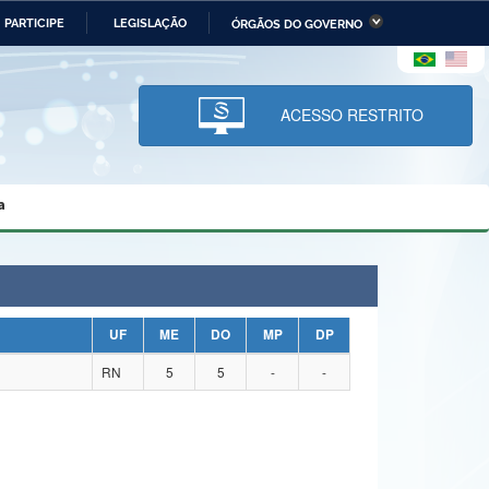
PARTICIPE
LEGISLAÇÃO
ÓRGÃOS DO GOVERNO
stério da Economia
Ministério da Infraestrutura
stério de Minas e Energia
Ministério da Ciência,
Tecnologia, Inovações e
ACESSO RESTRITO
Comunicações
tério da Mulher, da Família
Secretaria-Geral
s Direitos Humanos
a
lto
UF
ME
DO
MP
DP
RN
5
5
-
-