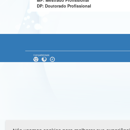
MP: Mestrado Profissional
DP: Doutorado Profissional
Compatibilidade