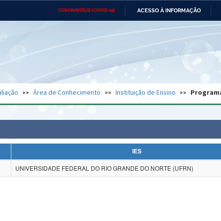
ACESSO À INFORMAÇÃO
CORONAVÍRUS (COVID-19)
Ministério da Defesa
Ministério das Relações
Mini
Exteriores
IR
PARA
O
CONTEÚDO
Ministério da Cidadania
Ministério da Saúde
Mini
Ministério do Desenvolvimento
Controladoria-Geral da União
Minis
Regional
e do
liação
Área de Conhecimento
Instituição de Ensino
Program
Advocacia-Geral da União
Banco Central do Brasil
Plana
IES
UNIVERSIDADE FEDERAL DO RIO GRANDE DO NORTE (UFRN)