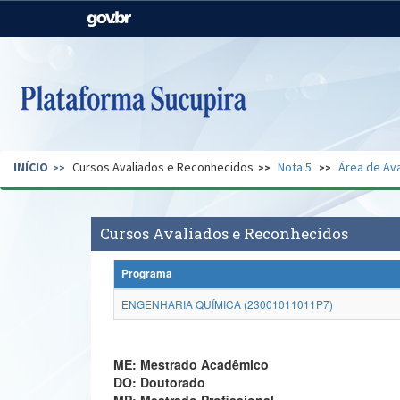
Casa Civil
Ministério da Justiça e
Segurança Pública
Ministério da Agricultura,
Ministério da Educação
Pecuária e Abastecimento
Ministério do Meio Ambiente
Ministério do Turismo
INÍCIO
Cursos Avaliados e Reconhecidos
Nota 5
Área de Ava
Secretaria de Governo
Gabinete de Segurança
Institucional
Cursos Avaliados e Reconhecidos
Programa
ENGENHARIA QUÍMICA (23001011011P7)
ME: Mestrado Acadêmico
DO: Doutorado