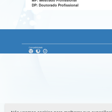
MP: Mestrado Profissional
DP: Doutorado Profissional
Compatibilidade