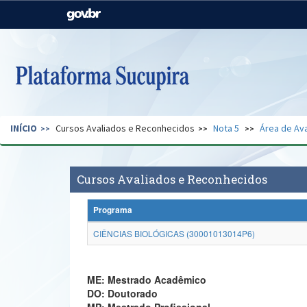
Casa Civil
Ministério da Justiça e
Segurança Pública
Ministério da Agricultura,
Ministério da Educação
Pecuária e Abastecimento
Ministério do Meio Ambiente
Ministério do Turismo
INÍCIO
Cursos Avaliados e Reconhecidos
Nota 5
Área de Ava
Secretaria de Governo
Gabinete de Segurança
Institucional
Cursos Avaliados e Reconhecidos
Programa
CIÊNCIAS BIOLÓGICAS (30001013014P6)
ME: Mestrado Acadêmico
DO: Doutorado