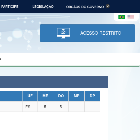
PARTICIPE
LEGISLAÇÃO
ÓRGÃOS DO GOVERNO
stério da Economia
Ministério da Infraestrutura
stério de Minas e Energia
Ministério da Ciência,
Tecnologia, Inovações e
ACESSO RESTRITO
Comunicações
tério da Mulher, da Família
Secretaria-Geral
s Direitos Humanos
a
lto
UF
ME
DO
MP
DP
ES
5
5
-
-