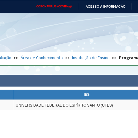
ACESSO À INFORMAÇÃO
CORONAVÍRUS (COVID-19)
Ministério da Defesa
Ministério das Relações
Mini
Exteriores
IR
PARA
O
CONTEÚDO
Ministério da Cidadania
Ministério da Saúde
Mini
Ministério do Desenvolvimento
Controladoria-Geral da União
Minis
Regional
e do
liação
Área de Conhecimento
Instituição de Ensino
Program
Advocacia-Geral da União
Banco Central do Brasil
Plana
IES
UNIVERSIDADE FEDERAL DO ESPÍRITO SANTO (UFES)