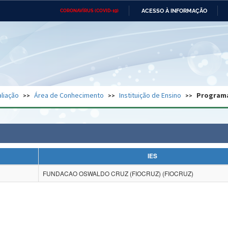
ACESSO À INFORMAÇÃO
CORONAVÍRUS (COVID-19)
Ministério da Defesa
Ministério das Relações
Mini
Exteriores
IR
PARA
O
CONTEÚDO
Ministério da Cidadania
Ministério da Saúde
Mini
Ministério do Desenvolvimento
Controladoria-Geral da União
Minis
Regional
e do
liação
Área de Conhecimento
Instituição de Ensino
Program
Advocacia-Geral da União
Banco Central do Brasil
Plana
IES
FUNDACAO OSWALDO CRUZ (FIOCRUZ) (FIOCRUZ)