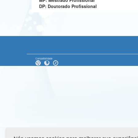
MP: Mestrado Profissional
DP: Doutorado Profissional
Compatibilidade