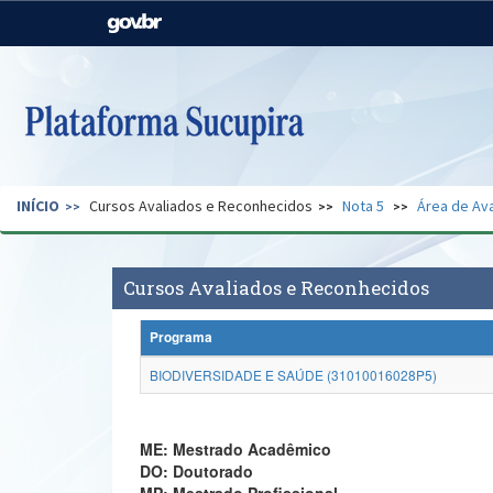
Casa Civil
Ministério da Justiça e
Segurança Pública
Ministério da Agricultura,
Ministério da Educação
Pecuária e Abastecimento
Ministério do Meio Ambiente
Ministério do Turismo
INÍCIO
Cursos Avaliados e Reconhecidos
Nota 5
Área de Ava
Secretaria de Governo
Gabinete de Segurança
Institucional
Cursos Avaliados e Reconhecidos
Programa
BIODIVERSIDADE E SAÚDE (31010016028P5)
ME: Mestrado Acadêmico
DO: Doutorado