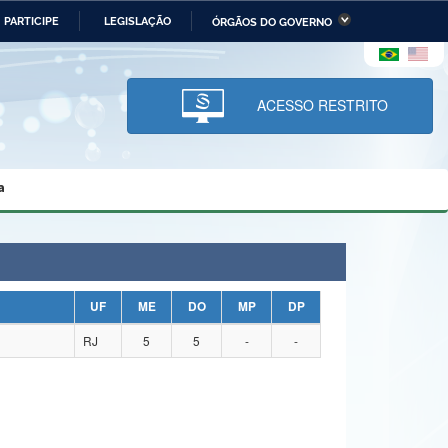
PARTICIPE
LEGISLAÇÃO
ÓRGÃOS DO GOVERNO
stério da Economia
Ministério da Infraestrutura
stério de Minas e Energia
Ministério da Ciência,
Tecnologia, Inovações e
ACESSO RESTRITO
Comunicações
tério da Mulher, da Família
Secretaria-Geral
s Direitos Humanos
a
lto
UF
ME
DO
MP
DP
RJ
5
5
-
-