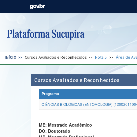
Casa Civil
Ministério da Justiça e
Segurança Pública
Ministério da Agricultura,
Ministério da Educação
Pecuária e Abastecimento
Ministério do Meio Ambiente
Ministério do Turismo
INÍCIO
Cursos Avaliados e Reconhecidos
Nota 5
Área de Ava
Secretaria de Governo
Gabinete de Segurança
Institucional
Cursos Avaliados e Reconhecidos
Programa
CIÊNCIAS BIOLÓGICAS (ENTOMOLOGIA) (1200201100
ME: Mestrado Acadêmico
DO: Doutorado