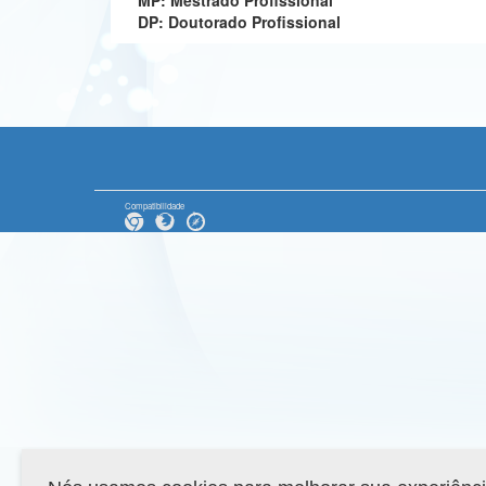
MP: Mestrado Profissional
DP: Doutorado Profissional
Compatibilidade