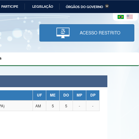
PARTICIPE
LEGISLAÇÃO
ÓRGÃOS DO GOVERNO
stério da Economia
Ministério da Infraestrutura
stério de Minas e Energia
Ministério da Ciência,
Tecnologia, Inovações e
ACESSO RESTRITO
Comunicações
tério da Mulher, da Família
Secretaria-Geral
s Direitos Humanos
a
lto
UF
ME
DO
MP
DP
PA)
AM
5
5
-
-