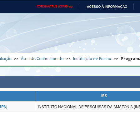
ACESSO À INFORMAÇÃO
CORONAVÍRUS (COVID-19)
Ministério da Defesa
Ministério das Relações
Mini
Exteriores
IR
PARA
O
CONTEÚDO
Ministério da Cidadania
Ministério da Saúde
Mini
Ministério do Desenvolvimento
Controladoria-Geral da União
Minis
Regional
e do
liação
Área de Conhecimento
Instituição de Ensino
Program
Advocacia-Geral da União
Banco Central do Brasil
Plana
IES
4P6)
INSTITUTO NACIONAL DE PESQUISAS DA AMAZÔNIA (IN