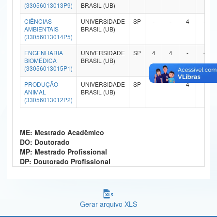
(33056013013P9)
BRASIL (UB)
Ministério da Ciência, Tecnologia, Inovações e Comunicações
CIÊNCIAS
UNIVERSIDADE
SP
-
-
4
-
AMBIENTAIS
BRASIL (UB)
Ministério do Meio Ambiente
(33056013014P5)
Ministério do Turismo
ENGENHARIA
UNIVERSIDADE
SP
4
4
-
-
BIOMÉDICA
BRASIL (UB)
(33056013015P1)
Ministério do Desenvolvimento Regional
PRODUÇÃO
UNIVERSIDADE
SP
-
-
4
-
Controladoria-Geral da União
ANIMAL
BRASIL (UB)
(33056013012P2)
Ministério da Mulher, da Família e dos Direitos Humanos
Secretaria-Geral
ME: Mestrado Acadêmico
DO: Doutorado
Secretaria de Governo
MP: Mestrado Profissional
DP: Doutorado Profissional
Gabinete de Segurança Institucional
Advocacia-Geral da União
Gerar arquivo XLS
Banco Central do Brasil