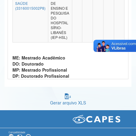
SAÚDE
DE
Ministério da Ciência, Tecnologia, Inovações e Comunicações
(33160015002P8)
ENSINO E
PESQUISA
DO
Ministério do Meio Ambiente
HOSPITAL
SÍRIO-
Ministério do Turismo
LIBANÊS
(IEP-HSL)
Ministério do Desenvolvimento Regional
Controladoria-Geral da União
ME: Mestrado Acadêmico
DO: Doutorado
Ministério da Mulher, da Família e dos Direitos Humanos
MP: Mestrado Profissional
DP: Doutorado Profissional
Secretaria-Geral
Secretaria de Governo
Gerar arquivo XLS
Gabinete de Segurança Institucional
Advocacia-Geral da União
Banco Central do Brasil
Compatibilidade