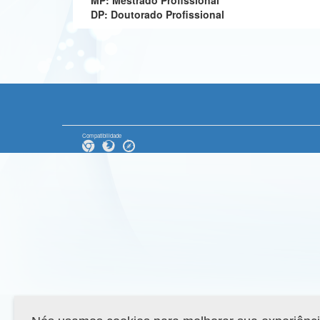
MP: Mestrado Profissional
DP: Doutorado Profissional
Compatibilidade