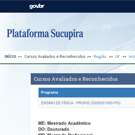
Casa Civil
Ministério da Justiça e
Segurança Pública
Ministério da Agricultura,
Ministério da Educação
Pecuária e Abastecimento
Ministério do Meio Ambiente
Ministério do Turismo
INÍCIO
Cursos Avaliados e Reconhecidos
Região
UF
Ins
Secretaria de Governo
Gabinete de Segurança
Institucional
Cursos Avaliados e Reconhecidos
Programa
ENSINO DE FÍSICA - PROFIS (33283010001P5)
ME: Mestrado Acadêmico
DO: Doutorado