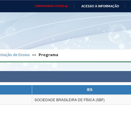
ACESSO À INFORMAÇÃO
CORONAVÍRUS (COVID-19)
Ministério da Defesa
Ministério das Relações
Mini
Exteriores
IR
PARA
O
CONTEÚDO
Ministério da Cidadania
Ministério da Saúde
Mini
Ministério do Desenvolvimento
Controladoria-Geral da União
Minis
Regional
e do
tituição de Ensino
Programa
Advocacia-Geral da União
Banco Central do Brasil
Plana
IES
SOCIEDADE BRASILEIRA DE FÍSICA (SBF)