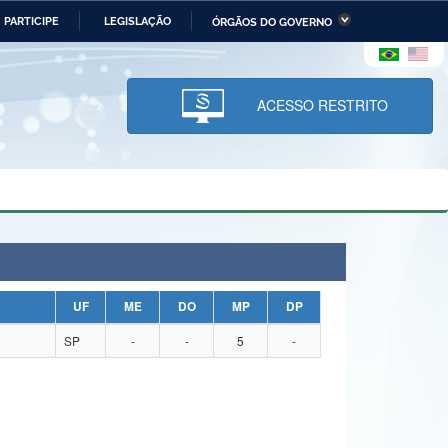
PARTICIPE
LEGISLAÇÃO
ÓRGÃOS DO GOVERNO
stério da Economia
Ministério da Infraestrutura
stério de Minas e Energia
Ministério da Ciência,
Tecnologia, Inovações e
ACESSO RESTRITO
Comunicações
tério da Mulher, da Família
Secretaria-Geral
s Direitos Humanos
lto
UF
ME
DO
MP
DP
SP
-
-
5
-