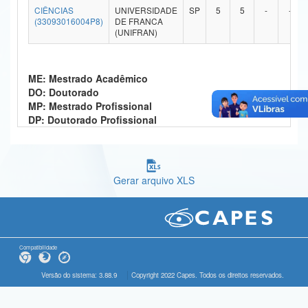
CIÊNCIAS
UNIVERSIDADE
SP
5
5
-
-
Ministério da Ciência, Tecnologia, Inovações e Comunicações
(33093016004P8)
DE FRANCA
(UNIFRAN)
Ministério do Meio Ambiente
Ministério do Turismo
ME: Mestrado Acadêmico
DO: Doutorado
Ministério do Desenvolvimento Regional
MP: Mestrado Profissional
DP: Doutorado Profissional
Controladoria-Geral da União
Ministério da Mulher, da Família e dos Direitos Humanos
Gerar arquivo XLS
Secretaria-Geral
Secretaria de Governo
Gabinete de Segurança Institucional
Compatibilidade
Advocacia-Geral da União
Versão do sistema: 3.88.9
Copyright 2022 Capes. Todos os direitos reservados.
Banco Central do Brasil