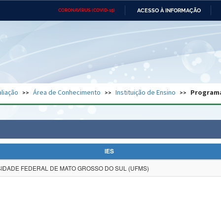
ACESSO À INFORMAÇÃO
CORONAVÍRUS (COVID-19)
Ministério da Defesa
Ministério das Relações
Mini
Exteriores
IR
PARA
O
CONTEÚDO
Ministério da Cidadania
Ministério da Saúde
Mini
Ministério do Desenvolvimento
Controladoria-Geral da União
Minis
Regional
e do
liação
Área de Conhecimento
Instituição de Ensino
Program
Advocacia-Geral da União
Banco Central do Brasil
Plana
IES
IDADE FEDERAL DE MATO GROSSO DO SUL (UFMS)