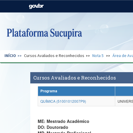
Casa Civil
Ministério da Justiça e
Segurança Pública
Ministério da Agricultura,
Ministério da Educação
Pecuária e Abastecimento
Ministério do Meio Ambiente
Ministério do Turismo
INÍCIO
Cursos Avaliados e Reconhecidos
Nota 5
Área de Ava
Secretaria de Governo
Gabinete de Segurança
Institucional
Cursos Avaliados e Reconhecidos
Programa
QUÍMICA (51001012007P9)
UNIVERS
ME: Mestrado Acadêmico
DO: Doutorado