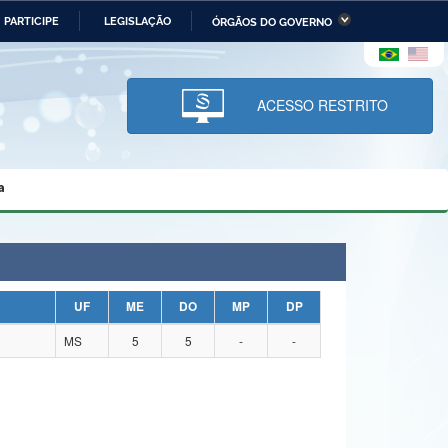
PARTICIPE
LEGISLAÇÃO
ÓRGÃOS DO GOVERNO
stério da Economia
Ministério da Infraestrutura
stério de Minas e Energia
Ministério da Ciência,
Tecnologia, Inovações e
ACESSO RESTRITO
Comunicações
tério da Mulher, da Família
Secretaria-Geral
s Direitos Humanos
a
lto
UF
ME
DO
MP
DP
MS
5
5
-
-