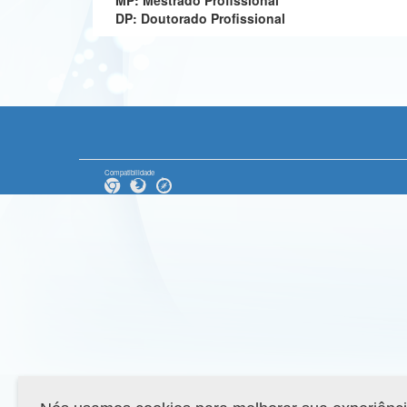
MP: Mestrado Profissional
DP: Doutorado Profissional
Compatibilidade