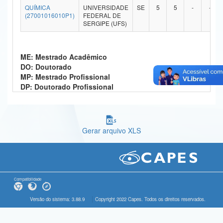
QUÍMICA
UNIVERSIDADE
SE
5
5
-
-
Ministério da Ciência, Tecnologia, Inovações e Comunicações
(27001016010P1)
FEDERAL DE
SERGIPE (UFS)
Ministério do Meio Ambiente
Ministério do Turismo
ME: Mestrado Acadêmico
DO: Doutorado
Ministério do Desenvolvimento Regional
MP: Mestrado Profissional
DP: Doutorado Profissional
Controladoria-Geral da União
Ministério da Mulher, da Família e dos Direitos Humanos
Gerar arquivo XLS
Secretaria-Geral
Secretaria de Governo
Gabinete de Segurança Institucional
Compatibilidade
Advocacia-Geral da União
Versão do sistema: 3.88.9
Copyright 2022 Capes. Todos os direitos reservados.
Banco Central do Brasil