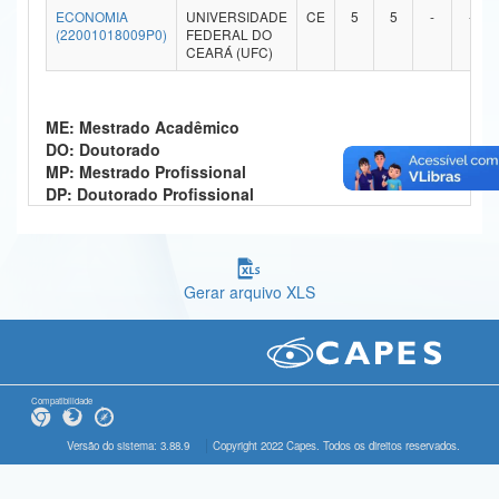
ECONOMIA
UNIVERSIDADE
CE
5
5
-
-
Ministério da Ciência, Tecnologia, Inovações e Comunicações
(22001018009P0)
FEDERAL DO
CEARÁ (UFC)
Ministério do Meio Ambiente
Ministério do Turismo
ME: Mestrado Acadêmico
DO: Doutorado
Ministério do Desenvolvimento Regional
MP: Mestrado Profissional
DP: Doutorado Profissional
Controladoria-Geral da União
Ministério da Mulher, da Família e dos Direitos Humanos
Gerar arquivo XLS
Secretaria-Geral
Secretaria de Governo
Gabinete de Segurança Institucional
Compatibilidade
Advocacia-Geral da União
Versão do sistema: 3.88.9
Copyright 2022 Capes. Todos os direitos reservados.
Banco Central do Brasil