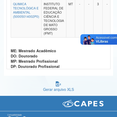
QUIMICA
INSTITUTO
MT
-
-
3
-
Ministério da Ciência, Tecnologia, Inovações e Comunicações
TECNOLÓGICA E
FEDERAL DE
AMBIENTAL
EDUCAÇÃO
(50005014002P0)
CIÊNCIA E
Ministério do Meio Ambiente
TECNOLOGIA
DE MATO
Ministério do Turismo
GROSSO
(IFMT)
Ministério do Desenvolvimento Regional
Controladoria-Geral da União
ME: Mestrado Acadêmico
DO: Doutorado
Ministério da Mulher, da Família e dos Direitos Humanos
MP: Mestrado Profissional
DP: Doutorado Profissional
Secretaria-Geral
Secretaria de Governo
Gerar arquivo XLS
Gabinete de Segurança Institucional
Advocacia-Geral da União
Banco Central do Brasil
Compatibilidade