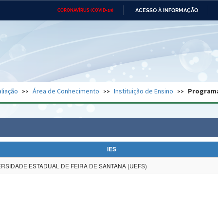
ACESSO À INFORMAÇÃO
CORONAVÍRUS (COVID-19)
Ministério da Defesa
Ministério das Relações
Mini
Exteriores
IR
PARA
O
CONTEÚDO
Ministério da Cidadania
Ministério da Saúde
Mini
Ministério do Desenvolvimento
Controladoria-Geral da União
Minis
Regional
e do
liação
Área de Conhecimento
Instituição de Ensino
Program
Advocacia-Geral da União
Banco Central do Brasil
Plana
IES
ERSIDADE ESTADUAL DE FEIRA DE SANTANA (UEFS)