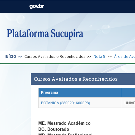
Casa Civil
Ministério da Justiça e
Segurança Pública
Ministério da Agricultura,
Ministério da Educação
Pecuária e Abastecimento
Ministério do Meio Ambiente
Ministério do Turismo
INÍCIO
Cursos Avaliados e Reconhecidos
Nota 5
Área de Ava
Secretaria de Governo
Gabinete de Segurança
Institucional
Cursos Avaliados e Reconhecidos
Programa
BOTÂNICA (28002016002P8)
UNIV
ME: Mestrado Acadêmico
DO: Doutorado