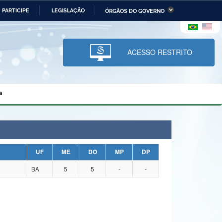
PARTICIPE
LEGISLAÇÃO
ÓRGÃOS DO GOVERNO
stério da Economia
Ministério da Infraestrutura
stério de Minas e Energia
Ministério da Ciência,
Tecnologia, Inovações e
ACESSO RESTRITO
Comunicações
tério da Mulher, da Família
Secretaria-Geral
s Direitos Humanos
a
lto
UF
ME
DO
MP
DP
BA
5
5
-
-