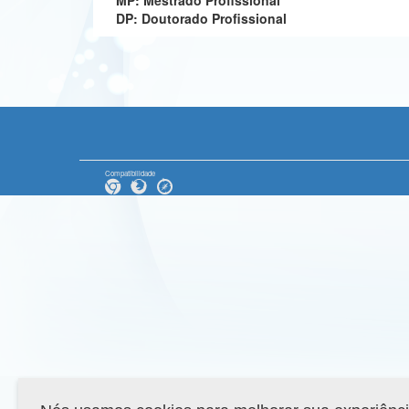
MP: Mestrado Profissional
DP: Doutorado Profissional
Compatibilidade