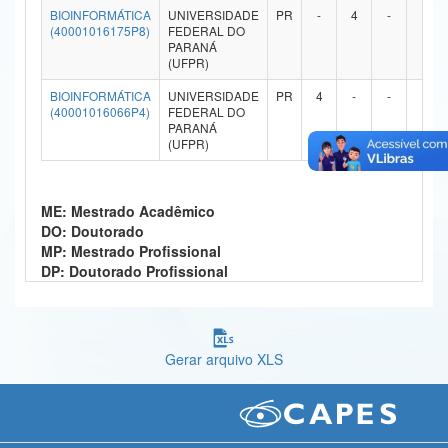
BIOINFORMÁTICA
UNIVERSIDADE
PR
-
4
-
-
Ministério da Ciência, Tecnologia, Inovações e Comunicações
(40001016175P8)
FEDERAL DO
PARANÁ
(UFPR)
Ministério do Meio Ambiente
BIOINFORMÁTICA
UNIVERSIDADE
PR
4
-
-
-
Ministério do Turismo
(40001016066P4)
FEDERAL DO
PARANÁ
(UFPR)
Ministério do Desenvolvimento Regional
Controladoria-Geral da União
ME: Mestrado Acadêmico
Ministério da Mulher, da Família e dos Direitos Humanos
DO: Doutorado
MP: Mestrado Profissional
Secretaria-Geral
DP: Doutorado Profissional
Secretaria de Governo
Gabinete de Segurança Institucional
Gerar arquivo XLS
Advocacia-Geral da União
Banco Central do Brasil