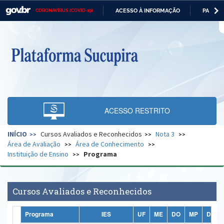
ACESSO À INFORMAÇÃO
PARTICI
CORONAVÍRUS (COVID-19)
Casa Civil
IR
PARA
O
Ministério da Justiça e Segurança Pública
CONTEÚDO
Ministério da Defesa
Ministério das Relações Exteriores
Ministério da Economia
ACESSO RESTRITO
Ministério da Infraestrutura
INÍCIO
Cursos Avaliados e Reconhecidos
Nota 3
Ministério da Agricultura, Pecuária e Abastecimento
Área de Avaliação
Área de Conhecimento
Instituição de Ensino
Programa
Ministério da Educação
Ministério da Cidadania
Cursos Avaliados e Reconhecidos
Ministério da Saúde
Programa
IES
UF
ME
DO
MP
DP
Ministério de Minas e Energia