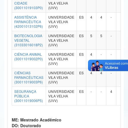
CIDADE
VILA VELHA
Ministério da Ciência, Tecnologia, Inovações e Comunicações
(30011019103P0)
(UVV)
ASSISTÊNCIA
UNIVERSIDADE
ES
4
4
-
-
Ministério do Meio Ambiente
FARMACÊUTICA
VILA VELHA
(42001013102P6)
(UVV)
Ministério do Turismo
BIOTECNOLOGIA
UNIVERSIDADE
ES
5
5
-
-
VEGETAL
VILA VELHA
Ministério do Desenvolvimento Regional
(31033016018P2)
(UVV)
Controladoria-Geral da União
CIÊNCIA ANIMAL
UNIVERSIDADE
ES
4
-
-
-
(30011019002P0)
VILA VELHA
(UVV)
Ministério da Mulher, da Família e dos Direitos Humanos
CIÊNCIAS
UNIVERSIDADE
ES
4
4
-
-
Secretaria-Geral
FARMACÊUTICAS
VILA VELHA
(30011019003P6)
(UVV)
Secretaria de Governo
SEGURANÇA
UNIVERSIDADE
ES
-
-
4
-
PÚBLICA
VILA VELHA
Gabinete de Segurança Institucional
(30011019006P5)
(UVV)
Advocacia-Geral da União
ME: Mestrado Acadêmico
Banco Central do Brasil
DO: Doutorado