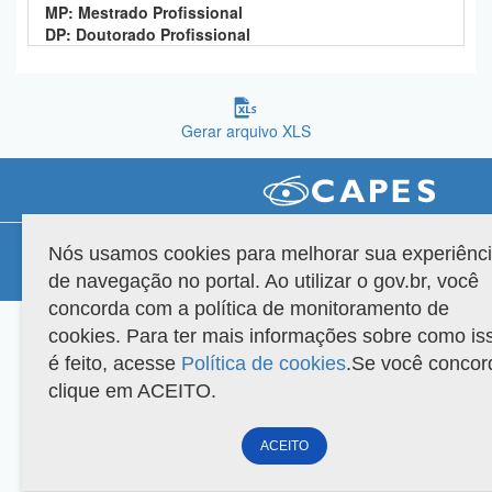
MP: Mestrado Profissional
Planalto
DP: Doutorado Profissional
Gerar arquivo XLS
Compatibilidade
Nós usamos cookies para melhorar sua experiênc
de navegação no portal. Ao utilizar o gov.br, você
Versão do sistema: 3.88.9
Copyright 2022 Capes. Todos os direitos reservados.
concorda com a política de monitoramento de
cookies. Para ter mais informações sobre como is
é feito, acesse
Política de cookies
.Se você concor
clique em ACEITO.
ACEITO