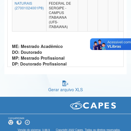
NATURAIS
FEDERAL DE
Ministério da Ciência, Tecnologia, Inovações e Comunicações
(27001024001P8)
SERGIPE -
CAMPUS
ITABAIANA
Ministério do Meio Ambiente
(UFS-
ITABAIANA)
Ministério do Turismo
Ministério do Desenvolvimento Regional
ME: Mestrado Acadêmico
DO: Doutorado
Controladoria-Geral da União
MP: Mestrado Profissional
DP: Doutorado Profissional
Ministério da Mulher, da Família e dos Direitos Humanos
Secretaria-Geral
Gerar arquivo XLS
Secretaria de Governo
Gabinete de Segurança Institucional
Advocacia-Geral da União
Compatibilidade
Banco Central do Brasil
Versão do sistema: 3.88.9
Copyright 2022 Capes. Todos os direitos reservados.