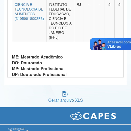
CIÊNCIA E
INSTITUTO
RJ
-
-
5
5
Ministério da Ciência, Tecnologia, Inovações e Comunicações
TECNOLOGIA DE
FEDERAL DE
ALIMENTOS
EDUCACAO,
(31050018002P3)
CIENCIA E
Ministério do Meio Ambiente
TECNOLOGIA
DO RIO DE
Ministério do Turismo
JANEIRO
(IFRJ)
Ministério do Desenvolvimento Regional
Controladoria-Geral da União
ME: Mestrado Acadêmico
DO: Doutorado
Ministério da Mulher, da Família e dos Direitos Humanos
MP: Mestrado Profissional
DP: Doutorado Profissional
Secretaria-Geral
Secretaria de Governo
Gerar arquivo XLS
Gabinete de Segurança Institucional
Advocacia-Geral da União
Banco Central do Brasil
Compatibilidade