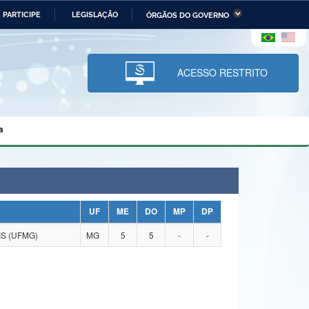
PARTICIPE
LEGISLAÇÃO
ÓRGÃOS DO GOVERNO
stério da Economia
Ministério da Infraestrutura
stério de Minas e Energia
Ministério da Ciência,
Tecnologia, Inovações e
ACESSO RESTRITO
Comunicações
tério da Mulher, da Família
Secretaria-Geral
s Direitos Humanos
a
lto
UF
ME
DO
MP
DP
S (UFMG)
MG
5
5
-
-