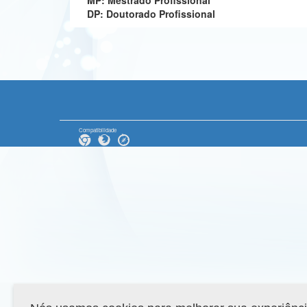
MP: Mestrado Profissional
DP: Doutorado Profissional
Compatibilidade