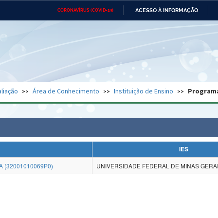
ACESSO À INFORMAÇÃO
CORONAVÍRUS (COVID-19)
Ministério da Defesa
Ministério das Relações
Mini
Exteriores
IR
PARA
O
CONTEÚDO
Ministério da Cidadania
Ministério da Saúde
Mini
Ministério do Desenvolvimento
Controladoria-Geral da União
Minis
Regional
e do
liação
Área de Conhecimento
Instituição de Ensino
Program
Advocacia-Geral da União
Banco Central do Brasil
Plana
IES
A (32001010069P0)
UNIVERSIDADE FEDERAL DE MINAS GERAI