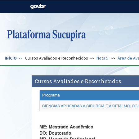
Casa Civil
Ministério da Justiça e
Segurança Pública
Ministério da Agricultura,
Ministério da Educação
Pecuária e Abastecimento
Ministério do Meio Ambiente
Ministério do Turismo
INÍCIO
Cursos Avaliados e Reconhecidos
Nota 5
Área de Ava
Secretaria de Governo
Gabinete de Segurança
Institucional
Cursos Avaliados e Reconhecidos
Programa
CIÊNCIAS APLICADAS À CIRURGIA E À OFTALMOLOGI
ME: Mestrado Acadêmico
DO: Doutorado