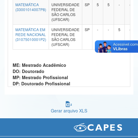
MATEMÁTICA
UNIVERSIDADE
SP
5
5
-
-
Ministério da Ciência, Tecnologia, Inovações e Comunicações
(33001014007P8)
FEDERAL DE
SÃO CARLOS
(UFSCAR)
Ministério do Meio Ambiente
MATEMÁTICA EM
UNIVERSIDADE
SP
-
-
5
-
Ministério do Turismo
REDE NACIONAL
FEDERAL DE
(31075010001P2)
SÃO CARLOS
(UFSCAR)
Ministério do Desenvolvimento Regional
Controladoria-Geral da União
ME: Mestrado Acadêmico
Ministério da Mulher, da Família e dos Direitos Humanos
DO: Doutorado
MP: Mestrado Profissional
Secretaria-Geral
DP: Doutorado Profissional
Secretaria de Governo
Gabinete de Segurança Institucional
Gerar arquivo XLS
Advocacia-Geral da União
Banco Central do Brasil