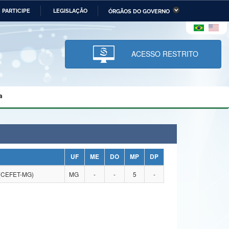
PARTICIPE
LEGISLAÇÃO
ÓRGÃOS DO GOVERNO
stério da Economia
Ministério da Infraestrutura
stério de Minas e Energia
Ministério da Ciência,
Tecnologia, Inovações e
ACESSO RESTRITO
Comunicações
tério da Mulher, da Família
Secretaria-Geral
s Direitos Humanos
a
lto
UF
ME
DO
MP
DP
(CEFET-MG)
MG
-
-
5
-