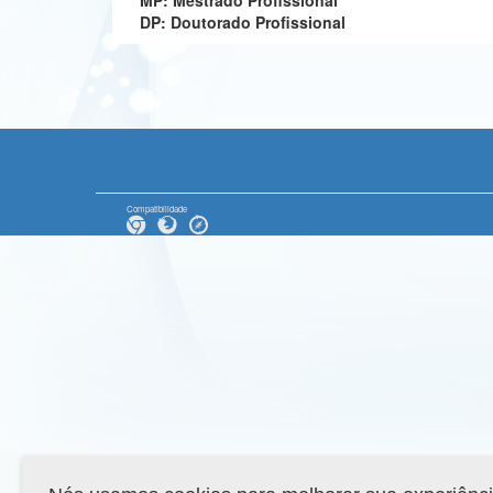
MP: Mestrado Profissional
DP: Doutorado Profissional
Compatibilidade