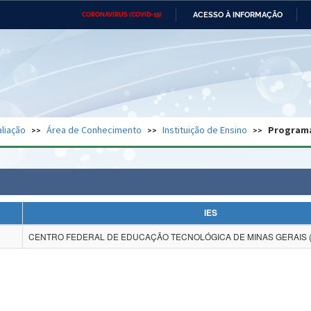
ACESSO À INFORMAÇÃO
CORONAVÍRUS (COVID-19)
Ministério da Defesa
Ministério das Relações
Mini
Exteriores
IR
PARA
O
CONTEÚDO
Ministério da Cidadania
Ministério da Saúde
Mini
Ministério do Desenvolvimento
Controladoria-Geral da União
Minis
Regional
e do
liação
Área de Conhecimento
Instituição de Ensino
Program
Advocacia-Geral da União
Banco Central do Brasil
Plana
IES
CENTRO FEDERAL DE EDUCAÇÃO TECNOLÓGICA DE MINAS GERAIS 