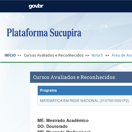
Casa Civil
Ministério da Justiça e
Segurança Pública
Ministério da Agricultura,
Ministério da Educação
Pecuária e Abastecimento
Ministério do Meio Ambiente
Ministério do Turismo
INÍCIO
Cursos Avaliados e Reconhecidos
Nota 5
Área de Ava
Secretaria de Governo
Gabinete de Segurança
Institucional
Cursos Avaliados e Reconhecidos
Programa
MATEMÁTICA EM REDE NACIONAL (31075010001P2)
ME: Mestrado Acadêmico
DO: Doutorado