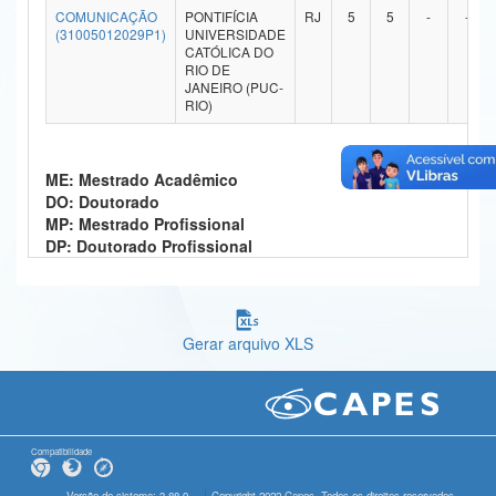
COMUNICAÇÃO
PONTIFÍCIA
RJ
5
5
-
-
Ministério da Ciência, Tecnologia, Inovações e Comunicações
(31005012029P1)
UNIVERSIDADE
CATÓLICA DO
RIO DE
Ministério do Meio Ambiente
JANEIRO (PUC-
RIO)
Ministério do Turismo
Ministério do Desenvolvimento Regional
ME: Mestrado Acadêmico
DO: Doutorado
Controladoria-Geral da União
MP: Mestrado Profissional
DP: Doutorado Profissional
Ministério da Mulher, da Família e dos Direitos Humanos
Secretaria-Geral
Secretaria de Governo
Gerar arquivo XLS
Gabinete de Segurança Institucional
Advocacia-Geral da União
Compatibilidade
Banco Central do Brasil