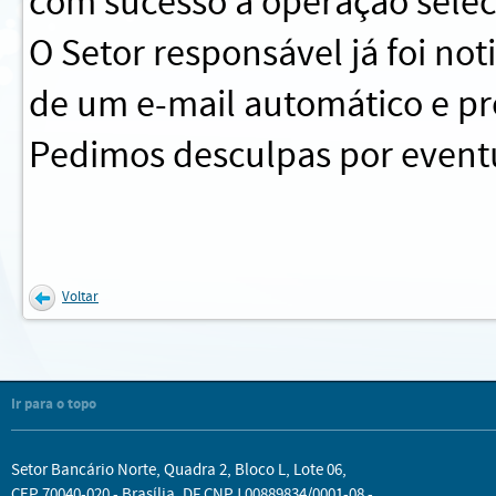
com sucesso a operação sele
O Setor responsável já foi no
de um e-mail automático e pr
Pedimos desculpas por eventu
Voltar
Ir para o topo
Setor Bancário Norte, Quadra 2, Bloco L, Lote 06,
CEP 70040-020 - Brasília, DF CNPJ 00889834/0001-08 -