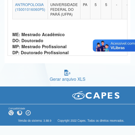
ANTROPOLOGIA
UNIVERSIDADE
PA
5
5
-
-
Ministério da Ciência, Tecnologia, Inovações e Comunicações
(15001016060P5)
FEDERAL DO
PARÁ (UFPA)
Ministério do Meio Ambiente
Ministério do Turismo
ME: Mestrado Acadêmico
DO: Doutorado
Ministério do Desenvolvimento Regional
MP: Mestrado Profissional
DP: Doutorado Profissional
Controladoria-Geral da União
Ministério da Mulher, da Família e dos Direitos Humanos
Gerar arquivo XLS
Secretaria-Geral
Secretaria de Governo
Gabinete de Segurança Institucional
Compatibilidade
Advocacia-Geral da União
Versão do sistema: 3.88.9
Copyright 2022 Capes. Todos os direitos reservados.
Banco Central do Brasil