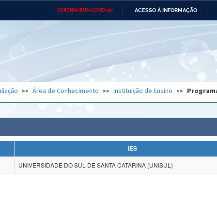
ACESSO À INFORMAÇÃO
CORONAVÍRUS (COVID-19)
Ministério da Defesa
Ministério das Relações
Mini
Exteriores
IR
PARA
O
CONTEÚDO
Ministério da Cidadania
Ministério da Saúde
Mini
Ministério do Desenvolvimento
Controladoria-Geral da União
Minis
Regional
e do
liação
Área de Conhecimento
Instituição de Ensino
Program
Advocacia-Geral da União
Banco Central do Brasil
Plana
IES
UNIVERSIDADE DO SUL DE SANTA CATARINA (UNISUL)