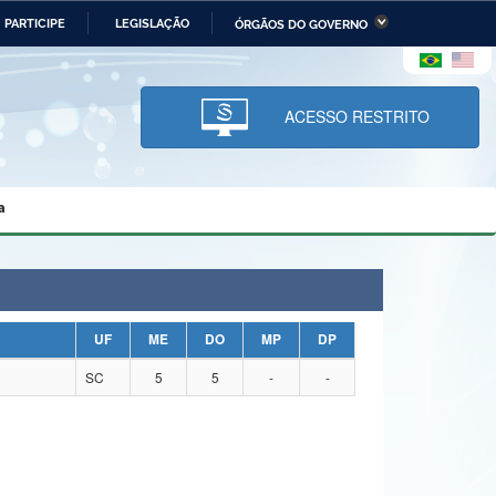
PARTICIPE
LEGISLAÇÃO
ÓRGÃOS DO GOVERNO
stério da Economia
Ministério da Infraestrutura
stério de Minas e Energia
Ministério da Ciência,
Tecnologia, Inovações e
ACESSO RESTRITO
Comunicações
tério da Mulher, da Família
Secretaria-Geral
s Direitos Humanos
a
lto
UF
ME
DO
MP
DP
SC
5
5
-
-