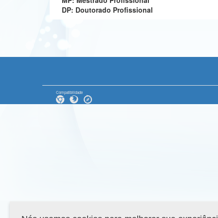
MP: Mestrado Profissional
DP: Doutorado Profissional
Compatibilidade