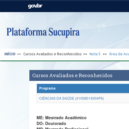
Casa Civil
Ministério da Justiça e
Segurança Pública
Ministério da Agricultura,
Ministério da Educação
Pecuária e Abastecimento
Ministério do Meio Ambiente
Ministério do Turismo
INÍCIO
Cursos Avaliados e Reconhecidos
Nota 5
Área de Ava
Secretaria de Governo
Gabinete de Segurança
Institucional
Cursos Avaliados e Reconhecidos
Programa
CIÊNCIAS DA SAÚDE (41008014004P6)
ME: Mestrado Acadêmico
DO: Doutorado