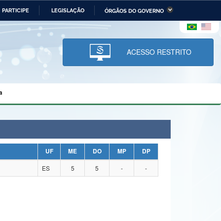
PARTICIPE
LEGISLAÇÃO
ÓRGÃOS DO GOVERNO
stério da Economia
Ministério da Infraestrutura
stério de Minas e Energia
Ministério da Ciência,
Tecnologia, Inovações e
ACESSO RESTRITO
Comunicações
tério da Mulher, da Família
Secretaria-Geral
s Direitos Humanos
a
lto
UF
ME
DO
MP
DP
ES
5
5
-
-