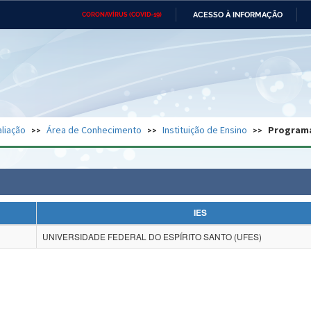
ACESSO À INFORMAÇÃO
CORONAVÍRUS (COVID-19)
Ministério da Defesa
Ministério das Relações
Mini
Exteriores
IR
PARA
O
CONTEÚDO
Ministério da Cidadania
Ministério da Saúde
Mini
Ministério do Desenvolvimento
Controladoria-Geral da União
Minis
Regional
e do
liação
Área de Conhecimento
Instituição de Ensino
Program
Advocacia-Geral da União
Banco Central do Brasil
Plana
IES
UNIVERSIDADE FEDERAL DO ESPÍRITO SANTO (UFES)