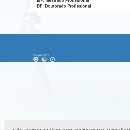
MP: Mestrado Profissional
DP: Doutorado Profissional
Compatibilidade