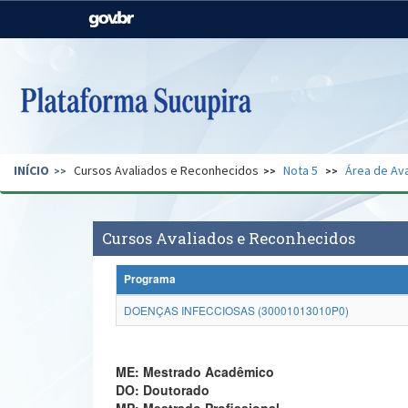
Casa Civil
Ministério da Justiça e
Segurança Pública
Ministério da Agricultura,
Ministério da Educação
Pecuária e Abastecimento
Ministério do Meio Ambiente
Ministério do Turismo
INÍCIO
Cursos Avaliados e Reconhecidos
Nota 5
Área de Ava
Secretaria de Governo
Gabinete de Segurança
Institucional
Cursos Avaliados e Reconhecidos
Programa
DOENÇAS INFECCIOSAS (30001013010P0)
ME: Mestrado Acadêmico
DO: Doutorado