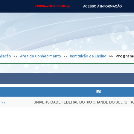
ACESSO À INFORMAÇÃO
CORONAVÍRUS (COVID-19)
Ministério da Defesa
Ministério das Relações
Mini
Exteriores
IR
PARA
O
CONTEÚDO
Ministério da Cidadania
Ministério da Saúde
Mini
Ministério do Desenvolvimento
Controladoria-Geral da União
Minis
Regional
e do
liação
Área de Conhecimento
Instituição de Ensino
Program
Advocacia-Geral da União
Banco Central do Brasil
Plana
IES
P7)
UNIVERSIDADE FEDERAL DO RIO GRANDE DO SUL (UFR