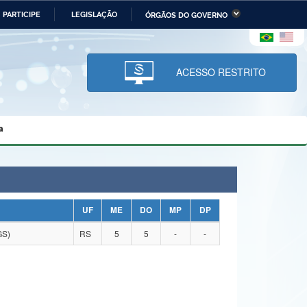
PARTICIPE
LEGISLAÇÃO
ÓRGÃOS DO GOVERNO
stério da Economia
Ministério da Infraestrutura
stério de Minas e Energia
Ministério da Ciência,
Tecnologia, Inovações e
ACESSO RESTRITO
Comunicações
tério da Mulher, da Família
Secretaria-Geral
s Direitos Humanos
a
lto
UF
ME
DO
MP
DP
GS)
RS
5
5
-
-