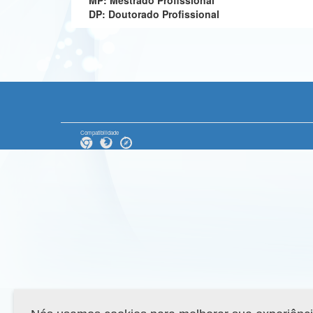
MP: Mestrado Profissional
DP: Doutorado Profissional
Compatibilidade