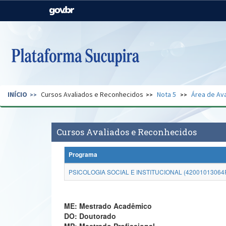
Casa Civil
Ministério da Justiça e
Segurança Pública
Ministério da Agricultura,
Ministério da Educação
Pecuária e Abastecimento
Ministério do Meio Ambiente
Ministério do Turismo
INÍCIO
Cursos Avaliados e Reconhecidos
Nota 5
Área de Ava
Secretaria de Governo
Gabinete de Segurança
Institucional
Cursos Avaliados e Reconhecidos
Programa
PSICOLOGIA SOCIAL E INSTITUCIONAL (42001013064
ME: Mestrado Acadêmico
DO: Doutorado