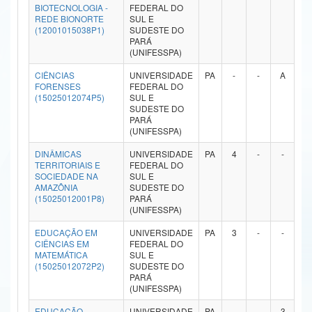
BIOTECNOLOGIA -
FEDERAL DO
Ministério da Ciência, Tecnologia, Inovações e Comunicações
REDE BIONORTE
SUL E
(12001015038P1)
SUDESTE DO
PARÁ
Ministério do Meio Ambiente
(UNIFESSPA)
Ministério do Turismo
CIÊNCIAS
UNIVERSIDADE
PA
-
-
A
-
FORENSES
FEDERAL DO
(15025012074P5)
SUL E
Ministério do Desenvolvimento Regional
SUDESTE DO
PARÁ
Controladoria-Geral da União
(UNIFESSPA)
DINÂMICAS
UNIVERSIDADE
PA
4
-
-
-
Ministério da Mulher, da Família e dos Direitos Humanos
TERRITORIAIS E
FEDERAL DO
SOCIEDADE NA
SUL E
Secretaria-Geral
AMAZÔNIA
SUDESTE DO
(15025012001P8)
PARÁ
(UNIFESSPA)
Secretaria de Governo
EDUCAÇÃO EM
UNIVERSIDADE
PA
3
-
-
-
Gabinete de Segurança Institucional
CIÊNCIAS EM
FEDERAL DO
MATEMÁTICA
SUL E
(15025012072P2)
SUDESTE DO
Advocacia-Geral da União
PARÁ
(UNIFESSPA)
Banco Central do Brasil
EDUCAÇÃO
UNIVERSIDADE
PA
-
-
3
-