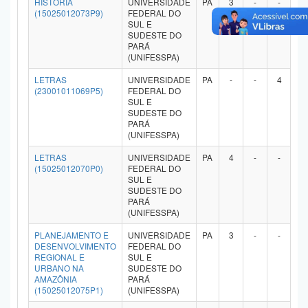
HISTÓRIA
UNIVERSIDADE
PA
3
-
-
-
(15025012073P9)
FEDERAL DO
SUL E
SUDESTE DO
PARÁ
(UNIFESSPA)
LETRAS
UNIVERSIDADE
PA
-
-
4
-
(23001011069P5)
FEDERAL DO
SUL E
SUDESTE DO
PARÁ
(UNIFESSPA)
LETRAS
UNIVERSIDADE
PA
4
-
-
-
(15025012070P0)
FEDERAL DO
SUL E
SUDESTE DO
PARÁ
(UNIFESSPA)
PLANEJAMENTO E
UNIVERSIDADE
PA
3
-
-
-
DESENVOLVIMENTO
FEDERAL DO
REGIONAL E
SUL E
URBANO NA
SUDESTE DO
AMAZÔNIA
PARÁ
(15025012075P1)
(UNIFESSPA)