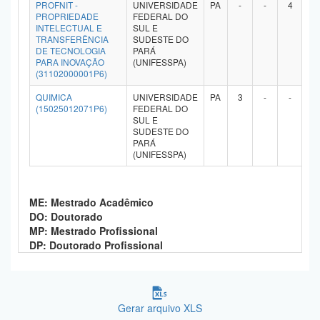
PROFNIT -
UNIVERSIDADE
PA
-
-
4
-
PROPRIEDADE
FEDERAL DO
INTELECTUAL E
SUL E
TRANSFERÊNCIA
SUDESTE DO
DE TECNOLOGIA
PARÁ
PARA INOVAÇÃO
(UNIFESSPA)
(31102000001P6)
QUIMICA
UNIVERSIDADE
PA
3
-
-
-
(15025012071P6)
FEDERAL DO
SUL E
SUDESTE DO
PARÁ
(UNIFESSPA)
ME: Mestrado Acadêmico
DO: Doutorado
MP: Mestrado Profissional
DP: Doutorado Profissional
Gerar arquivo XLS