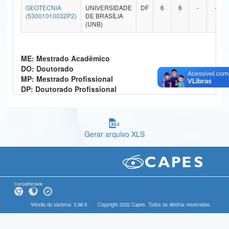
GEOTECNIA
UNIVERSIDADE
DF
6
6
-
-
Ministério da Ciência, Tecnologia, Inovações e Comunicações
(53001010032P2)
DE BRASÍLIA
(UNB)
Ministério do Meio Ambiente
Ministério do Turismo
ME: Mestrado Acadêmico
DO: Doutorado
Ministério do Desenvolvimento Regional
MP: Mestrado Profissional
DP: Doutorado Profissional
Controladoria-Geral da União
Ministério da Mulher, da Família e dos Direitos Humanos
Gerar arquivo XLS
Secretaria-Geral
Secretaria de Governo
Gabinete de Segurança Institucional
Compatibilidade
Advocacia-Geral da União
Versão do sistema: 3.88.9
Copyright 2022 Capes. Todos os direitos reservados.
Banco Central do Brasil